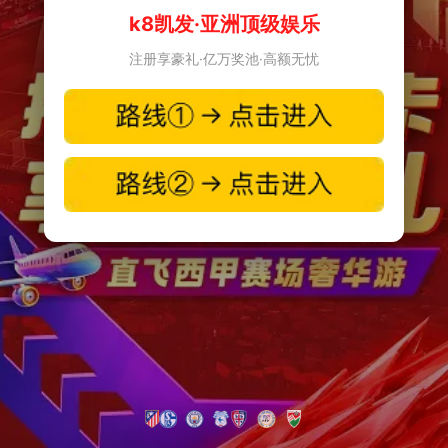
k8凯发·亚洲顶级娱乐
注册享豪礼·亿万奖池·高额无忧